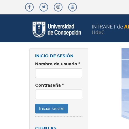
Pasar
al
contenido
principal
INICIO DE SESIÓN
Nombre de usuario
*
Contraseña
*
Iniciar sesión
CUENTAS