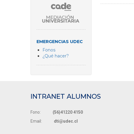
EMERGENCIAS UDEC
Fonos
¿Qué hacer?
INTRANET ALUMNOS
Fono:
(56)41220 4150
Email:
dti@udec.cl