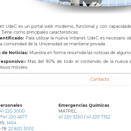
et UdeC es un portal web moderno, funcional y con capacidade
 Tiene como principales características:
entificado:
Para utilizar la nueva Intranet UdeC es necesario id
la comunidad de la Universidad se mantiene privada.
a de Noticias:
Muestra en forma resumida las noticias de alguno
responsivo::
Mas del 90% de todo el contenido de la nueva in
tivos móviles.
Contacto
ersonales
Emergencias Químicas
41 220 3000
MATPEL:
*:
41 220 4577
41 220 3330
/
41 220 7352
HS:
1404
-19:
22 820 3002